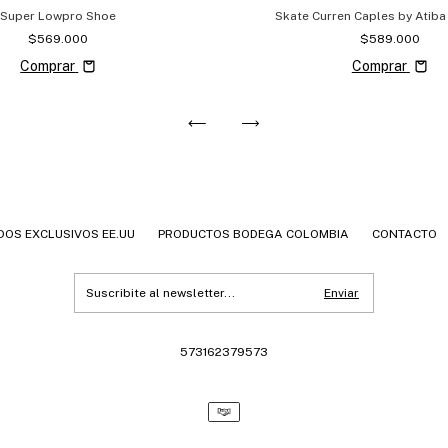
Super Lowpro Shoe
Skate Curren Caples by Atiba
$569.000
$589.000
Comprar
Comprar
DOS EXCLUSIVOS EE.UU
PRODUCTOS BODEGA COLOMBIA
CONTACTO
573162379573