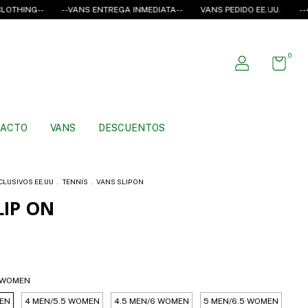
G--
--VANS ENTREGA INMEDIATA--
VANS PEDIDO EE.UU.
--4*T3CE 
0
ACTO
VANS
DESCUENTOS
CLUSIVOS EE.UU
.
TENNIS
.
VANS SLIP ON
LIP ON
 WOMEN
EN
4 MEN/5.5 WOMEN
4.5 MEN/6 WOMEN
5 MEN/6.5 WOMEN