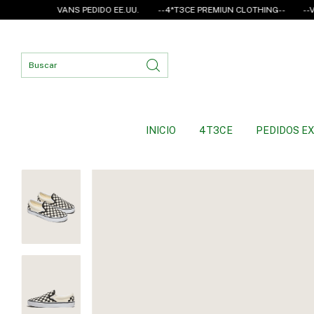
VANS PEDIDO EE.UU.
--4*T3CE PREMIUN CLOTHING--
--VANS EN
INICIO
4T3CE
PEDIDOS EX