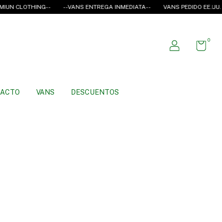
UN CLOTHING--
--VANS ENTREGA INMEDIATA--
VANS PEDIDO EE.UU.
0
ACTO
VANS
DESCUENTOS