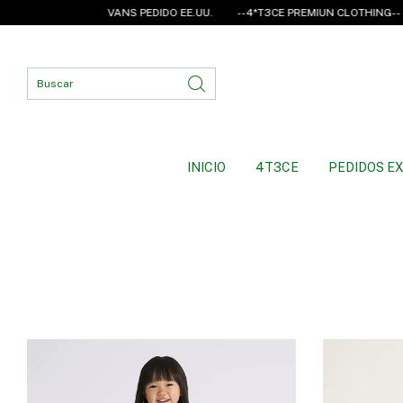
VANS PEDIDO EE.UU.
--4*T3CE PREMIUN CLOTHING--
INICIO
4T3CE
PEDIDOS EX