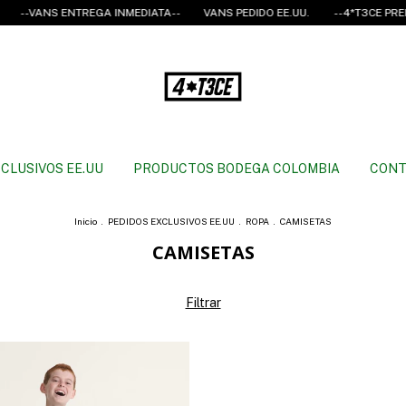
--VANS ENTREGA INMEDIATA--
VANS PEDIDO EE.UU.
--4*T3CE PREMI
CLUSIVOS EE.UU
PRODUCTOS BODEGA COLOMBIA
CONT
Inicio
.
PEDIDOS EXCLUSIVOS EE.UU
.
ROPA
.
CAMISETAS
CAMISETAS
Filtrar