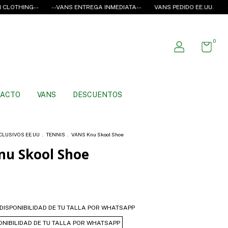
NG--
--VANS ENTREGA INMEDIATA--
VANS PEDIDO EE.UU.
--4*T3CE
0
ACTO
VANS
DESCUENTOS
CLUSIVOS EE.UU
.
TENNIS
.
VANS Knu Skool Shoe
nu Skool Shoe
 DISPONIBILIDAD DE TU TALLA POR WHATSAPP
ONIBILIDAD DE TU TALLA POR WHATSAPP