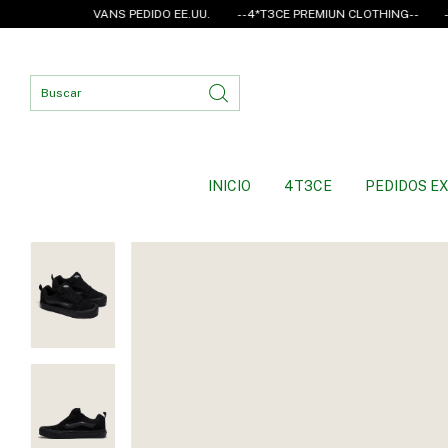
VANS PEDIDO EE.UU.
--4*T3CE PREMIUN CLOTHING--
--VANS E
INICIO
4T3CE
PEDIDOS EX