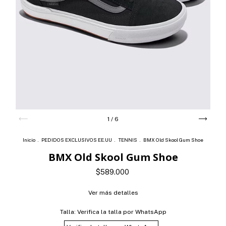
1
/
6
Inicio
.
PEDIDOS EXCLUSIVOS EE.UU
.
TENNIS
.
BMX Old Skool Gum Shoe
BMX Old Skool Gum Shoe
$589.000
Ver más detalles
Talla:
Verifica la talla por WhatsApp