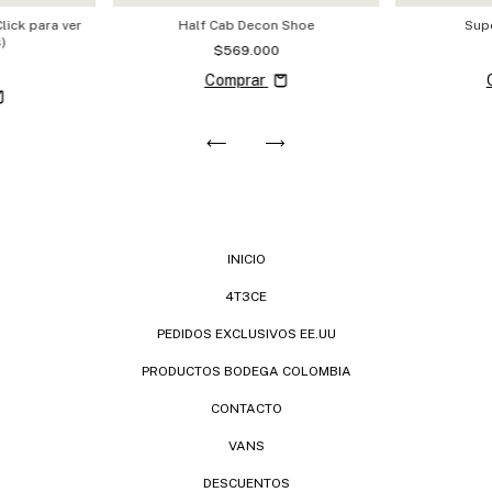
ick para ver
Half Cab Decon Shoe
Sup
)
$569.000
Comprar
INICIO
4T3CE
PEDIDOS EXCLUSIVOS EE.UU
PRODUCTOS BODEGA COLOMBIA
CONTACTO
VANS
DESCUENTOS