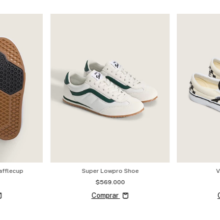
afflecup
Super Lowpro Shoe
V
$569.000
Comprar